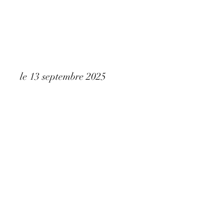
AFPHOTOS-MARIAGES
Bernard et Corinne
le 13 septembre 2025